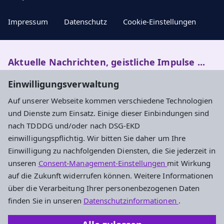
Impressum
Datenschutz
Cookie-Einstellungen
Aktuelle Nachrichten, geistliche Impulse ...
Einwilligungsverwaltung
Newsletter entdecken
Auf unserer Webseite kommen verschiedene Technologien
und Dienste zum Einsatz. Einige dieser Einbindungen sind
nach TDDDG und/oder nach DSG-EKD
Evangelisches Dekanat Kronberg
einwilligungspflichtig. Wir bitten Sie daher um Ihre
Einwilligung zu nachfolgenden Diensten, die Sie jederzeit in
Haus der Kirche
unseren
Consent-Management-Einstellungen
mit Wirkung
Händelstraße 52
auf die Zukunft widerrufen können. Weitere Informationen
65812 Bad Soden am Taunus
über die Verarbeitung Ihrer personenbezogenen Daten
Tel.: 06196 5601-0
finden Sie in unseren
Datenschutzinformationen
.
Fax: 06196 5601-29