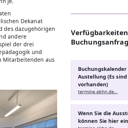
enn je.
aten
elischen Dekanat
nd des dazugehörigen
Verfügbarkeiten 
nd andere
Buchungsanfra
piel der drei
depädagogik und
n Mitarbeitenden aus
Buchungskalender 
Austellung (Es sind
vorhanden)
termine.ekhn.de...
Wenn Sie die Ausst
können Sie hier ei