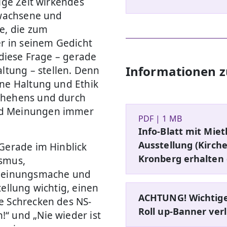
ige Zeit wirkendes
rwachsene und
e, die zum
 in seinem Gedicht
 diese Frage – gerade
Informationen z
tung – stellen. Denn
ine Haltung und Ethik
chehens und durch
nd Meinungen immer
PDF | 1 MB
Info-Blatt mit Mie
Ausstellung (Kirc
 Gerade im Hinblick
Kronberg erhalten 
ismus,
e Meinungsmache und
ellung wichtig, einen
ACHTUNG! Wichtige
e Schrecken des NS-
Roll up-Banner verl
“ und „Nie wieder ist