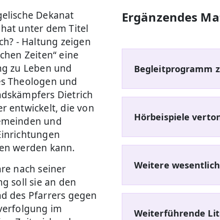
elische Dekanat
Ergänzendes Mat
hat unter dem Titel
ich? - Haltung zeigen
schen Zeiten“ eine
ng zu Leben und
Begleitprogramm z
es Theologen und
dskämpfers Dietrich
r entwickelt, die von
Hörbeispiele verto
emeinden und
inrichtungen
en werden kann.
Weitere wesentlich
hre nach seiner
g soll sie an den
d des Pfarrers gegen
verfolgung im
Weiterführende Lit