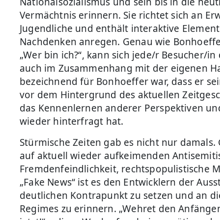
Nationalsozialismus und sein bis in die heut
Vermächtnis erinnern. Sie richtet sich an E
Jugendliche und enthält interaktive Element
Nachdenken anregen. Genau wie Bonhoeffer
„Wer bin ich?“, kann sich jede/r Besucher/in
auch im Zusammenhang mit der eigenen Hal
bezeichnend für Bonhoeffer war, dass er se
vor dem Hintergrund des aktuellen Zeitges
das Kennenlernen anderer Perspektiven u
wieder hinterfragt hat.
Stürmische Zeiten gab es nicht nur damals.
auf aktuell wieder aufkeimenden Antisemit
Fremdenfeindlichkeit, rechtspopulistisch
„Fake News“ ist es den Entwicklern der Ausst
deutlichen Kontrapunkt zu setzen und an di
Regimes zu erinnern. „Wehret den Anfängen!