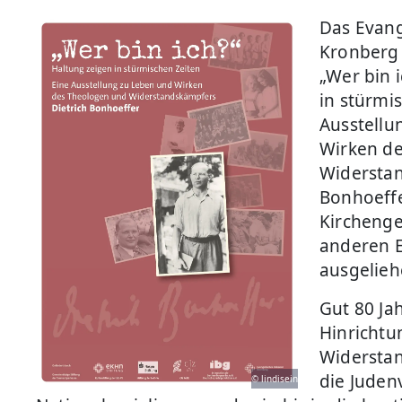
Das Evang
Kronberg 
„Wer bin 
in stürmi
Ausstellu
Wirken d
Widerstan
Bonhoeffe
Kircheng
anderen E
ausgelieh
Gut 80 Ja
Hinrichtun
Widerstan
die Juden
© lindisein