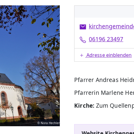
kirchengemeind
06196 23497
Adresse einblenden
Pfarrer Andreas Heid
Pfarrerin Marlene He
Kirche:
Zum Quellenp
© Nora Hechler
Website Kirchenge