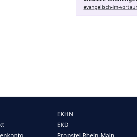
evangelisch-im-vortau
EKHN
kt
EKD
enkonto
Propstei Rhein-Main