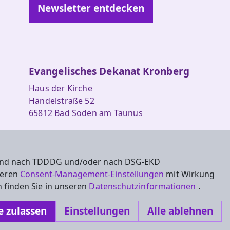
Newsletter entdecken
Evangelisches Dekanat Kronberg
Haus der Kirche
Händelstraße 52
65812 Bad Soden am Taunus
Tel.: 06196 5601-0
Fax: 06196 5601-29
 sind nach TDDDG und/oder nach DSG-EKD
dekanat.kronberg@ekhn.de
nseren
Consent-Management-Einstellungen
mit Wirkung
 finden Sie in unseren
Datenschutzinformationen
.
e zulassen
Einstellungen
Alle ablehnen