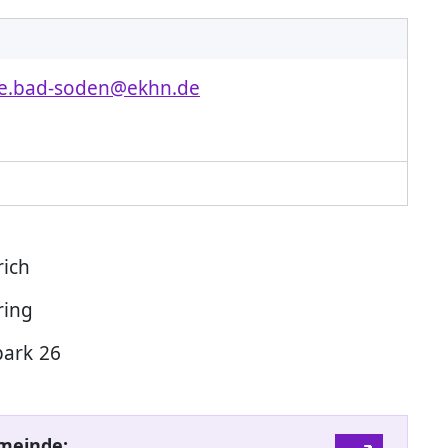
e.bad-soden@ekhn.de
rich
ring
ark 26
meinde: