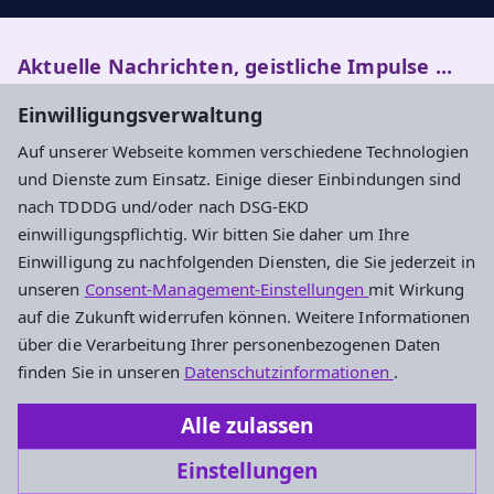
Aktuelle Nachrichten, geistliche Impulse ...
Einwilligungsverwaltung
Newsletter entdecken
Auf unserer Webseite kommen verschiedene Technologien
und Dienste zum Einsatz. Einige dieser Einbindungen sind
nach TDDDG und/oder nach DSG-EKD
Evangelisches Dekanat Kronberg
einwilligungspflichtig. Wir bitten Sie daher um Ihre
Einwilligung zu nachfolgenden Diensten, die Sie jederzeit in
Haus der Kirche
unseren
Consent-Management-Einstellungen
mit Wirkung
Händelstraße 52
auf die Zukunft widerrufen können. Weitere Informationen
65812 Bad Soden am Taunus
über die Verarbeitung Ihrer personenbezogenen Daten
Tel.: 06196 5601-0
finden Sie in unseren
Datenschutzinformationen
.
Fax: 06196 5601-29
Alle zulassen
dekanat.kronberg@ekhn.de
Einstellungen