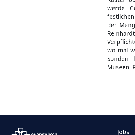
werde Co
festliche
der Meng
Reinhard
Verpflich
wo mal wi
Sondern l
Museen, R
Jobs