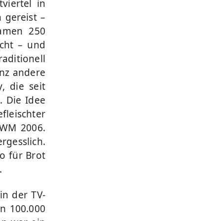
iertel in
 gereist –
kamen 250
ucht – und
ditionell
anz andere
, die seit
. Die Idee
leischter
r WM 2006.
gesslich.
o für Brot
.
in der TV-
n 100.000