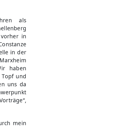
hren als
hellenberg
 vorher in
 Constanze
lle in der
in Marxheim
Wir haben
o Topf und
en uns da
hwerpunkt
orträge“,
durch mein