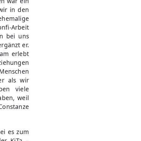
en war ein
wir in den
hemalige
nfi-Arbeit
n bei uns
rgänzt er.
sam erlebt
ziehungen
 Menschen
r als wir
ben viele
aben, weil
 Constanze
sei es zum
er KiTa –