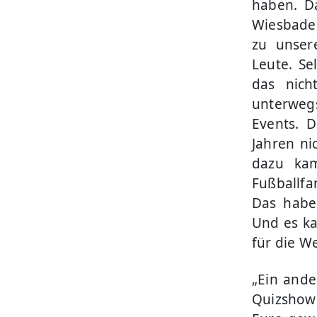
haben. D
Wiesbaden
zu unser
Leute. Se
das nich
unterwegs
Events. D
Jahren ni
dazu kam
Fußballfa
Das habe
Und es ka
für die W
„Ein ande
Quizshow