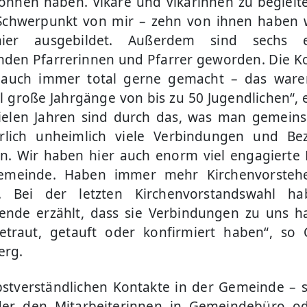
nnen haben. Vikare und Vikarinnen zu begleit
Schwerpunkt von mir – zehn von ihnen haben 
hier ausgebildet. Außerdem sind sechs e
den Pfarrerinnen und Pfarrer geworden. Die Ko
 auch immer total gerne gemacht – das ware
große Jahrgänge von bis zu 50 Jugendlichen“, e
ielen Jahren sind durch das, was man gemein
ürlich unheimlich viele Verbindungen und Be
n. Wir haben hier auch enorm viel engagierte
emeinde. Haben immer mehr Kirchenvorstehe
. Bei der letzten Kirchenvorstandswahl ha
ende erzählt, dass sie Verbindungen zu uns h
etraut, getauft oder konfirmiert haben“, so
erg.
bstverständlichen Kontakte in der Gemeinde – 
der den Mitarbeiterinnen in Gemeindebüro od