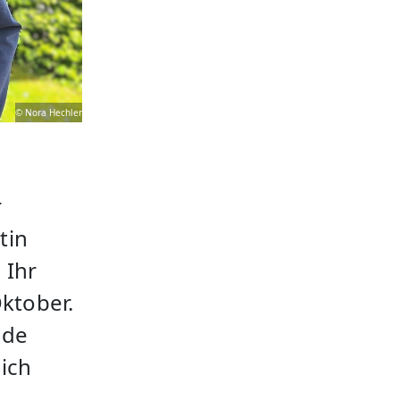
© Nora Hechler
r
tin
 Ihr
Oktober.
nde
sich