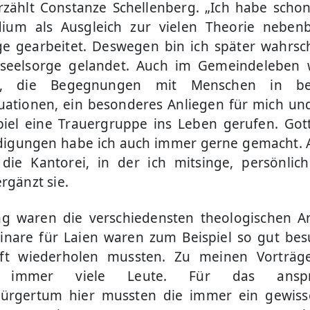
rzählt Constanze Schellenberg. „Ich habe sch
ium als Ausgleich zur vielen Theorie nebenb
ge gearbeitet. Deswegen bin ich später wahrsch
ikseelsorge gelandet. Auch im Gemeindeleben 
ge, die Begegnungen mit Menschen in be
uationen, ein besonderes Anliegen für mich un
iel eine Trauergruppe ins Leben gerufen. Got
digungen habe ich auch immer gerne gemacht.
 die Kantorei, in der ich mitsinge, persönli
rgänzt sie.
ng waren die verschiedensten theologischen A
nare für Laien waren zum Beispiel so gut bes
oft wiederholen mussten. Zu meinen Vorträ
l immer viele Leute. Für das anspru
bürgertum hier mussten die immer ein gewiss