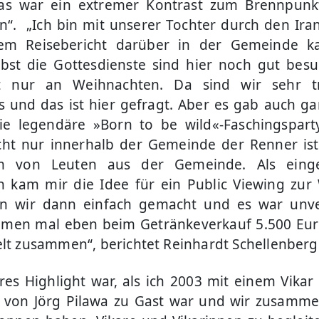
as war ein extremer Kontrast zum Brennpunktv
“. „Ich bin mit unserer Tochter durch den Iran
em Reisebericht darüber in der Gemeinde 
lbst die Gottesdienste sind hier noch gut bes
t nur an Weihnachten. Da sind wir sehr tra
 und das ist hier gefragt. Aber es gab auch g
ie legendäre »Born to be wild«-Faschingsparty
cht nur innerhalb der Gemeinde der Renner ist
 von Leuten aus der Gemeinde. Als eingef
n kam mir die Idee für ein Public Viewing zu
n wir dann einfach gemacht und es war unver
men mal eben beim Getränkeverkauf 5.500 Eur
elt zusammen“, berichtet Reinhardt Schellenberg
res Highlight war, als ich 2003 mit einem Vikar 
 von Jörg Pilawa zu Gast war und wir zusamme