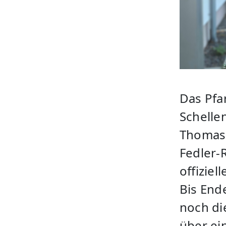
Das Pfa
Schelle
Thomask
Fedler-
offiziel
Bis End
noch die
über ei