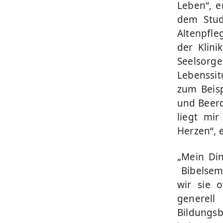
Leben“, e
dem Stud
Altenpfle
der Klin
Seelsor
Lebenssit
zum Beisp
und Beer
liegt mir
Herzen“, e
„Mein Di
Bibelsemi
wir sie 
generel
Bildungs