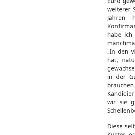
Euro gewo
weiterer 
Jahren 
Konfirman
habe ich
manchmal 
„In den v
hat, nat
gewachse
in der G
brauchen
Kandidier
wir sie g
Schellenb
Diese sel
Küster o