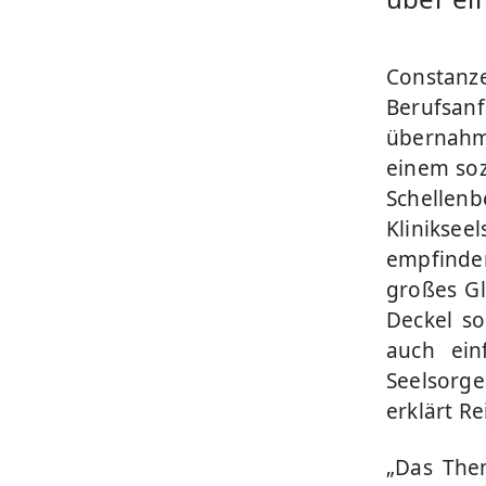
Constan
Berufsanf
übernahm 
einem soz
Schellenb
Klinikseel
empfinde
großes Gl
Deckel s
auch ein
Seelsorg
erklärt R
„Das Them