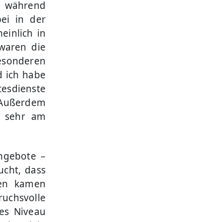
on während
ei in der
einlich in
waren die
sonderen
d ich habe
tesdienste
 Außerdem
ch sehr am
ngebote –
ucht, dass
gen kamen
chsvolle
es Niveau